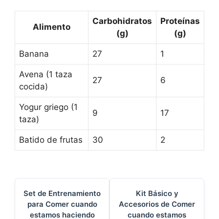
Carbohidratos
Proteínas
Alimento
(g)
(g)
Banana
27
1
Avena (1 taza
27
6
cocida)
Yogur griego (1
9
17
taza)
Batido de frutas
30
2
Set de Entrenamiento
Kit Básico y
para Comer cuando
Accesorios de Comer
estamos haciendo
cuando estamos