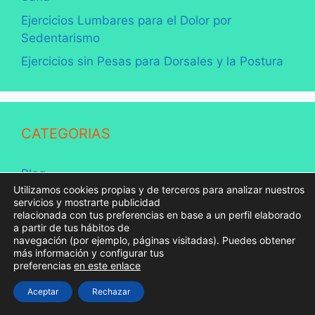
Ejercicios Lumbares para el Dolor por
Sedentarismo
Ejercicios sin Pesas para Dorsales y la Postura
CATEGORIAS
Blog
Utilizamos cookies propias y de terceros para analizar nuestros
Dietas
servicios y mostrarte publicidad
relacionada con tus preferencias en base a un perfil elaborado
Ejercicios
a partir de tus hábitos de
navegación (por ejemplo, páginas visitadas). Puedes obtener
Enfermedades
más información y configurar tus
preferencias
en este enlace
Entrenamientos
Fitness
Aceptar
Rechazar